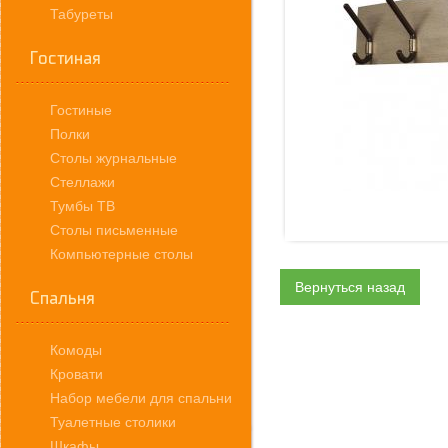
Табуреты
Гостиная
Гостиные
Полки
Столы журнальные
Стеллажи
Тумбы ТВ
Столы письменные
Компьютерные столы
Вернуться назад
Спальня
Комоды
Кровати
Набор мебели для спальни
Туалетные столики
Шкафы