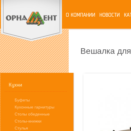
О КОМПАНИИ
НОВОСТИ
КА
Вешалка для
Кухни
Буфеты
Кухонные гарнитуры
Столы обеденные
Столы-книжки
Стулья