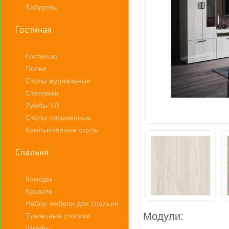
Табуреты
Гостиная
Гостиные
Полки
Столы журнальные
Стеллажи
Тумбы ТВ
Столы письменные
Компьютерные столы
Спальня
Комоды
Кровати
Набор мебели для спальни
Модули:
Туалетные столики
Шкафы