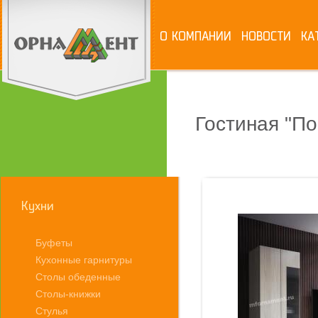
О КОМПАНИИ
НОВОСТИ
КА
Гостиная "По
Кухни
Буфеты
Кухонные гарнитуры
Столы обеденные
Столы-книжки
Стулья